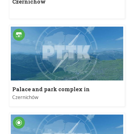
Czernichów
Palace and park complex in
Czernichów
Czernichów