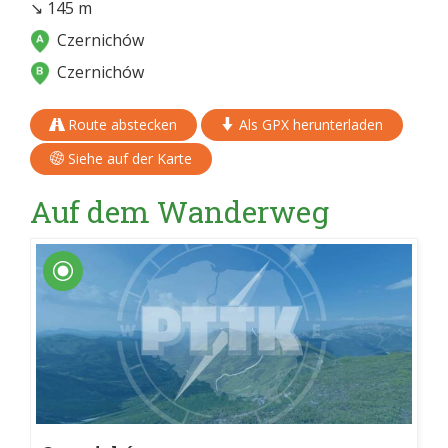
↘ 145 m
Czernichów
Czernichów
Route abstecken
Als GPX herunterladen
Siehe auf der Karte
Auf dem Wanderweg