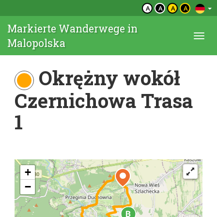
A
A
A
A
Markierte Wanderwege in
Togg
Malopolska
navi
Okrężny wokół
Czernichowa Trasa
1
+
−