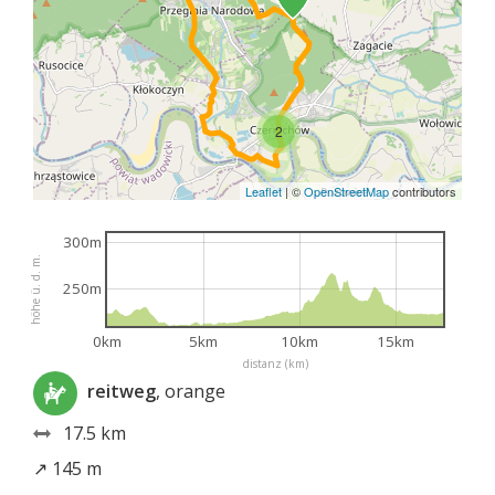
2
Leaflet
|
©
OpenStreetMap
contributors
300m
höhe ü. d. m.
250m
0km
5km
10km
15km
distanz (km)
reitweg
, orange
17.5 km
↗ 145 m