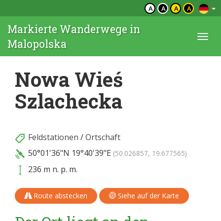
A
A
A
A
Markierte Wanderwege in
Togg
Malopolska
navi
Nowa Wieś
Szlachecka
Feldstationen
/
Ortschaft
50°01'36"N
19°40'39"E
(50.026857, 19.677565)
236 m n. p. m.
Route abstecken
Siehe auf der Karte