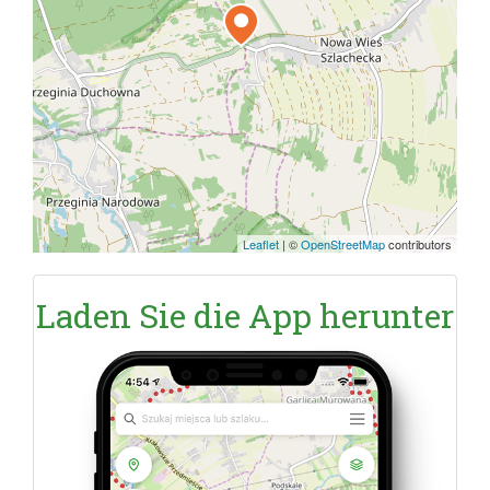
Leaflet
|
©
OpenStreetMap
contributors
Laden Sie die App herunter