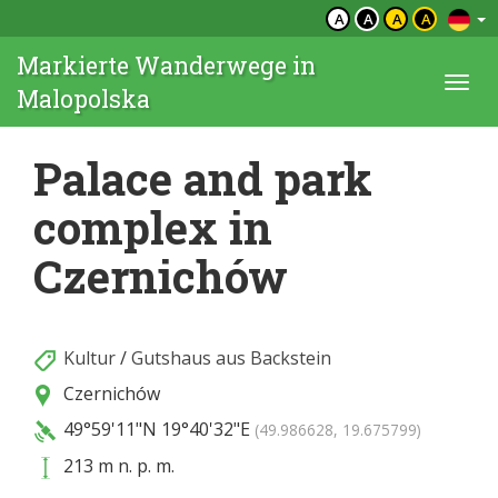
A
A
A
A
Markierte Wanderwege in
Togg
Malopolska
navi
Palace and park
complex in
Czernichów
Kultur
/
Gutshaus aus Backstein
Czernichów
49°59'11"N
19°40'32"E
(49.986628, 19.675799)
213 m n. p. m.