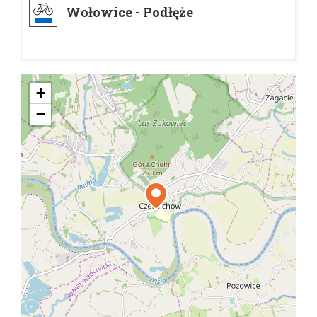
Wołowice - Podłęże
+
−