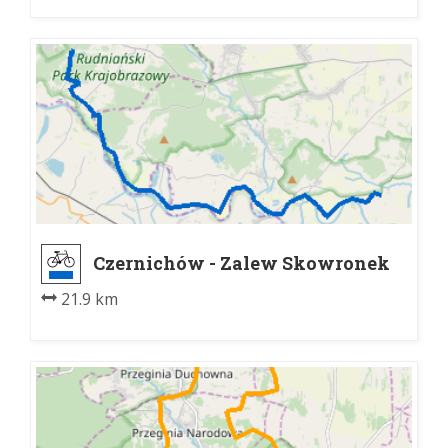
Czernichów - Zalew Skowronek
21.9 km