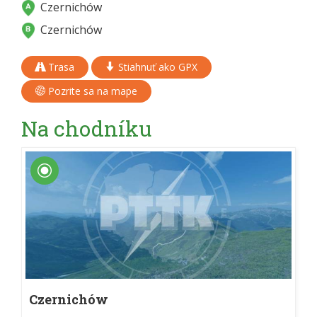
Czernichów
Czernichów
Trasa
Stiahnuť ako GPX
Pozrite sa na mape
Na chodníku
Czernichów