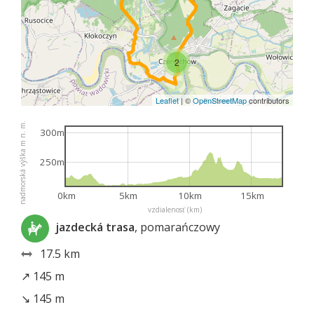
2
Leaflet
|
©
OpenStreetMap
contributors
nadmorská výška m n. m.
300m
250m
0km
5km
10km
15km
vzdialenosť (km)
jazdecká trasa
, pomarańczowy
17.5 km
↗ 145 m
↘ 145 m