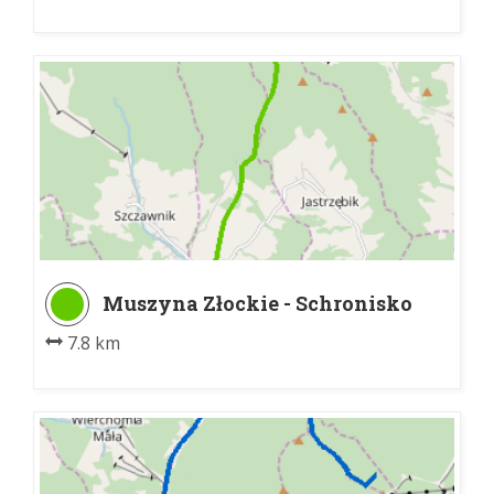
Muszyna Złockie - Schronisko
PTTK Jaworzyna Krynicka
7.8 km