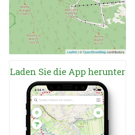
Leaflet
|
©
OpenStreetMap
contributors
Laden Sie die App herunter