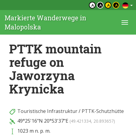
A
A
A
A
Markierte Wanderwege in
Togg
Malopolska
navi
PTTK mountain
refuge on
Jaworzyna
Krynicka
Touristische Infrastruktur
/
PTTK-Schutzhütte
49°25'16"N
20°53'37"E
(49.421334, 20.893657)
1023 m n. p. m.