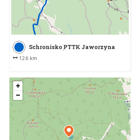
Schronisko PTTK Jaworzyna
Krynicka - Żegiestów Palenica
12.6 km
+
−