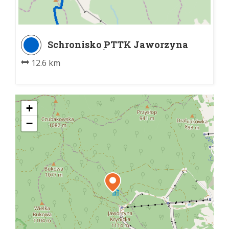
Schronisko PTTK Jaworzyna
Krynicka - Żegiestów Palenica
12.6 km
+
−