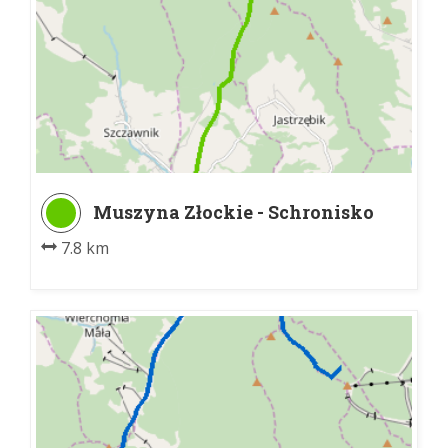
Muszyna Złockie - Schronisko
PTTK Jaworzyna Krynicka
7.8 km