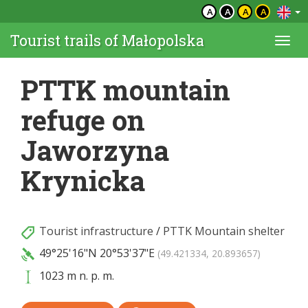
A
A
A
A
Tourist trails of Małopolska
Togg
navi
PTTK mountain
refuge on
Jaworzyna
Krynicka
Tourist infrastructure
/
PTTK Mountain shelter
49°25'16"N
20°53'37"E
(49.421334, 20.893657)
1023 m n. p. m.