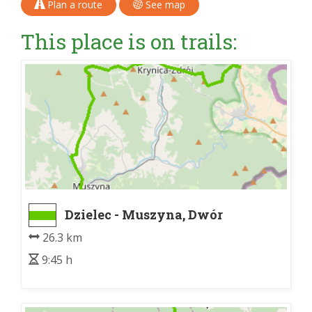
Plan a route
See map
This place is on trails:
Dzielec - Muszyna, Dwór
Starostów
26.3 km
9:45 h