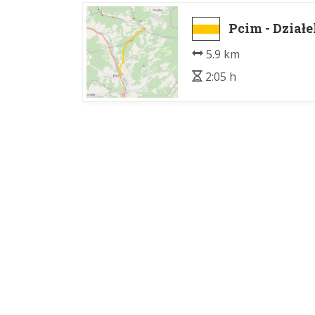
Pcim - Dział
5.9 km
2:05 h