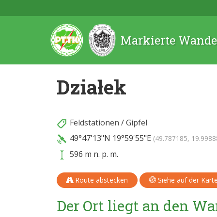
Markierte Wande
Działek
Feldstationen
/
Gipfel
49°47'13"N
19°59'55"E
(49.787185, 19.9988
596 m n. p. m.
Route abstecken
Siehe auf der Kart
Der Ort liegt an den 