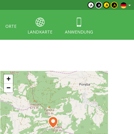
A
A
A
A
ORTE
LANDKARTE
ANWENDUNG
+
−