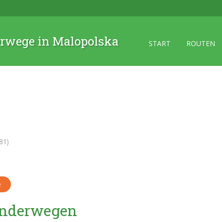
rwege in Malopolska
START
ROUTEN
81)
e
Wanderwegen