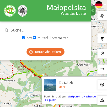
Małopolska
Wanderkarte
orte
routen
ortschaften
Route abstecken
×
Działek
Mehr
Punkt hinzufügen:
startpunkt
zwischenpunkt
zielpunkt