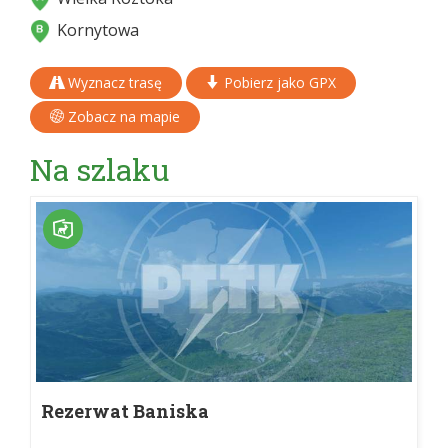
Kornytowa
Wyznacz trasę
Pobierz jako GPX
Zobacz na mapie
Na szlaku
Rezerwat Baniska