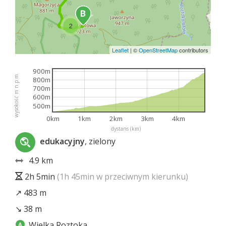
2
Leaflet
|
©
OpenStreetMap
contributors
900m
wysokość m n.p.m.
800m
700m
600m
500m
0km
1km
2km
3km
4km
dystans (km)
edukacyjny
, zielony
4.9 km
2h 5min
(1h 45min w przeciwnym kierunku)
↗ 483 m
↘ 38 m
Wielka Roztoka