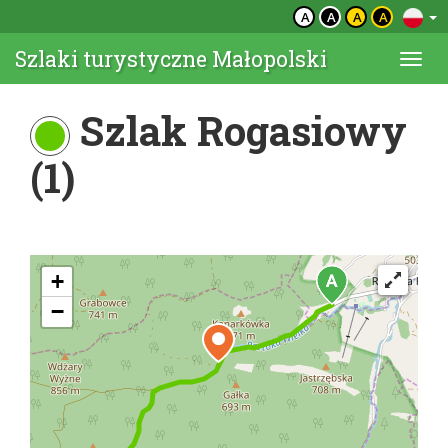
A
A
A
A
Szlaki turystyczne Małopolski
Togg
navi
Szlak Rogasiowy
(1)
+
−