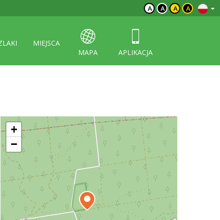
A
A
A
A
ZLAKI
MIEJSCA
MAPA
APLIKACJA
+
−