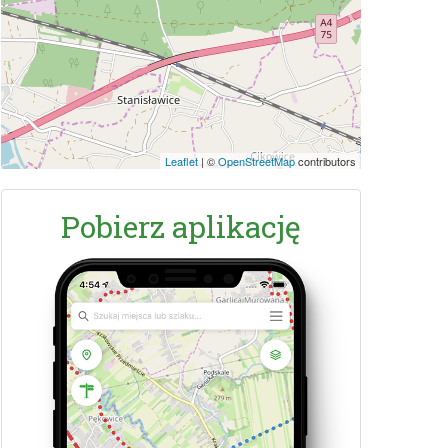
Leaflet
|
©
OpenStreetMap
contributors
Pobierz aplikację