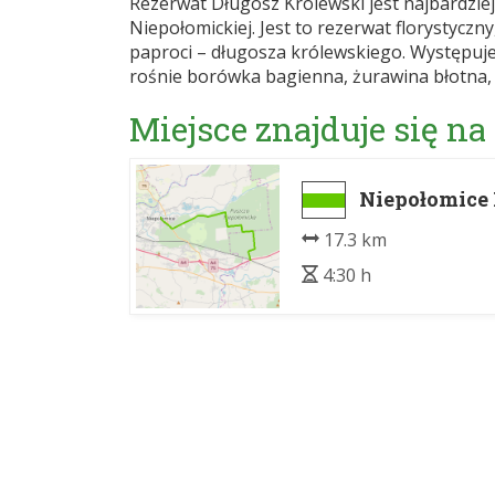
Rezerwat Długosz Królewski jest najbardzi
Niepołomickiej. Jest to rezerwat florystyc
paproci – długosza królewskiego. Występuj
rośnie borówka bagienna, żurawina błotna, 
Miejsce znajduje się na
Niepołomice 
17.3 km
4:30 h