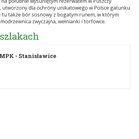
ej na południe wysuniętym rezerwatem w Puszczy
zny, utworzony dla ochrony unikatowego w Polsce gatunku
e tu także bór sosnowy z bogatym runem, w którym
modrzewnica zwyczajna, wełnianki i torfowce.
 szlakach
MPK - Stanisławice