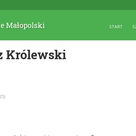
ne Małopolski
START
S
z Królewski
25)