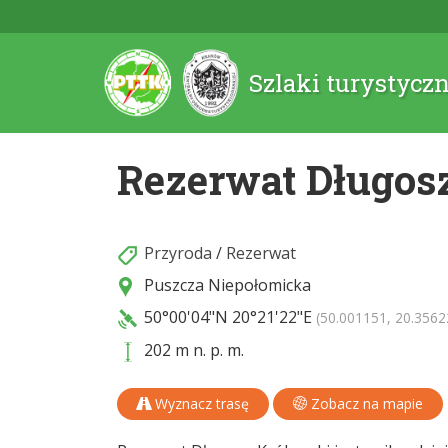
Szlaki turystycz
Rezerwat Długos
Przyroda
/
Rezerwat
Puszcza Niepołomicka
50°00'04"N
20°21'22"E
(50.001151, 20.3562
202 m n. p. m.
Wyznacz trasę
Zobacz na mapie