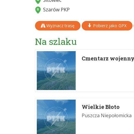
Sitowiec
Szarów PKP
Wyznacz trasę
Pobierz jako GPX
Na szlaku
Cmentarz wojenny
Wielkie Błoto
Puszcza Niepołomicka