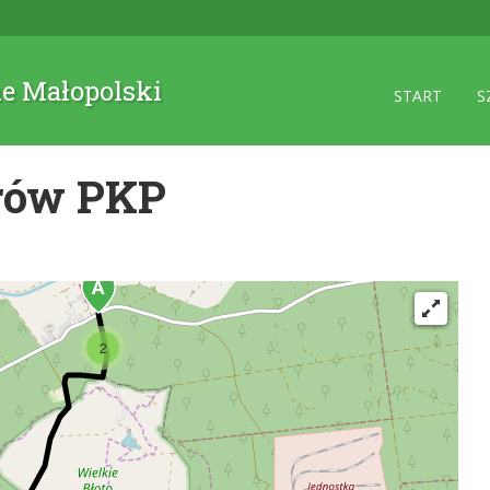
ne Małopolski
START
S
arów PKP
2