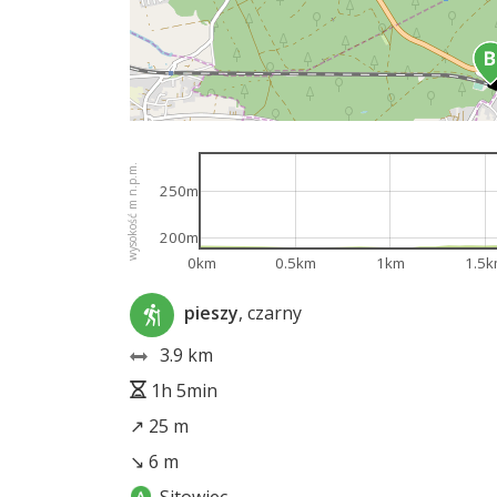
wysokość m n.p.m.
250m
200m
0km
0.5km
1km
1.5
pieszy
, czarny
3.9 km
1h 5min
↗ 25 m
↘ 6 m