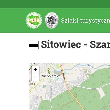
Szlaki turystycz
Sitowiec - Sz
+
−