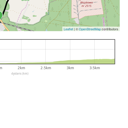
Leaflet
|
©
OpenStreetMap
contributors
km
2km
2.5km
3km
3.5km
dystans (km)