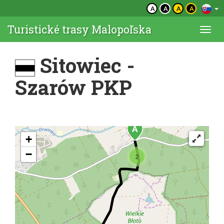
A
A
A
A
Turistické trasy Malopoľska
Togg
navi
Sitowiec -
Szarów PKP
+
−
2