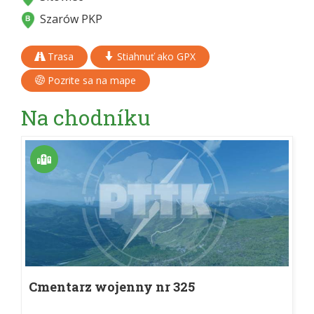
Szarów PKP
Trasa
Stiahnuť ako GPX
Pozrite sa na mape
Na chodníku
Cmentarz wojenny nr 325