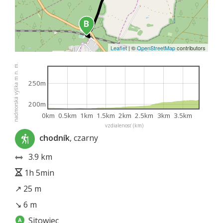
Leaflet
|
©
OpenStreetMap
contributors
nadmorská výška m n. m.
250m
200m
0km
0.5km
1km
1.5km
2km
2.5km
3km
3.5km
vzdialenosť (km)
chodník
, czarny
3.9 km
1h 5min
↗ 25 m
↘ 6 m
Sitowiec