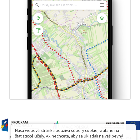
Naša webová stránka používa súbory cookie, vrátane na
štatistické účely. Ak nechcete, aby sa ukladali na váš pevný
Projekt współfinansowany przez Urząd Marszałkowski Województwa