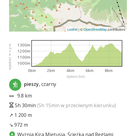
Leaflet
|
©
OpenStreetMap
contributors
1300m
wysokość m n.p.m.
1200m
1100m
1000m
0km
2km
4km
6km
8km
dystans (km)
pieszy
, czarny
9.8 km
5h 30min
(5h 15min w przeciwnym kierunku)
↗ 1 200 m
↘ 972 m
Wyżnia Kira Miętusia, Ścieżka nad Reglami