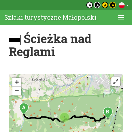
A
A
A
A
Szlaki turystyczne Małopolski
Togg
navi
Ścieżka nad
Reglami
+
−
4