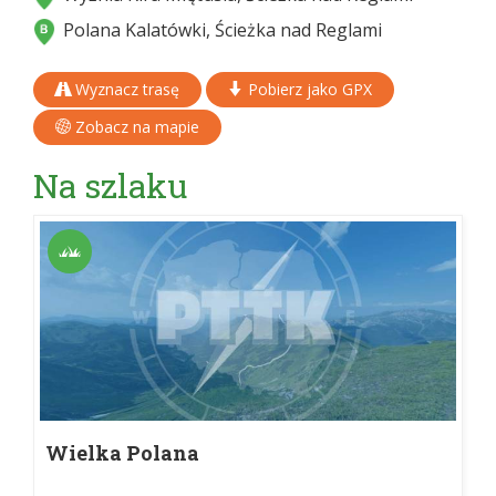
Polana Kalatówki, Ścieżka nad Reglami
Wyznacz trasę
Pobierz jako GPX
Zobacz na mapie
Na szlaku
Wielka Polana