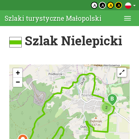
A
A
A
A
Szlaki turystyczne Małopolski
Togg
navi
Szlak Nielepicki
+
−
2