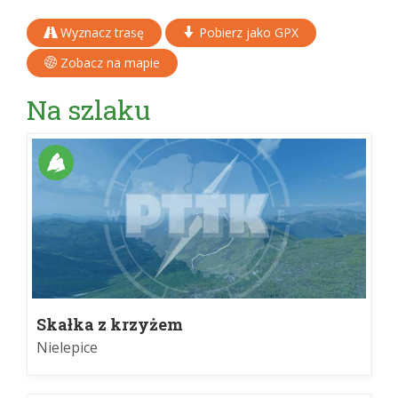
Wyznacz trasę
Pobierz jako GPX
Zobacz na mapie
Na szlaku
Skałka z krzyżem
Nielepice