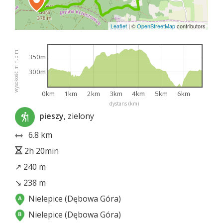
Leaflet
|
©
OpenStreetMap
contributors
wysokość m n.p.m.
350m
300m
0km
1km
2km
3km
4km
5km
6km
dystans (km)
pieszy
, zielony
6.8 km
2h 20min
↗ 240 m
↘ 238 m
Nielepice (Dębowa Góra)
Nielepice (Dębowa Góra)