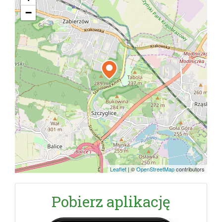
−
Leaflet
|
©
OpenStreetMap
contributors
Pobierz aplikację