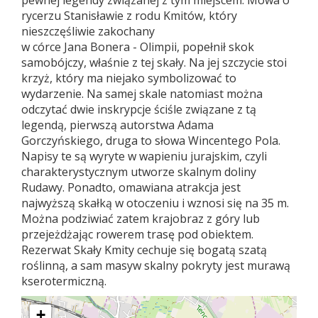
pewnej legendy związanej z tym miejscem. Mowa o
rycerzu Stanisławie z rodu Kmitów, który
nieszczęśliwie zakochany
w córce Jana Bonera - Olimpii, popełnił skok
samobójczy, właśnie z tej skały. Na jej szczycie stoi
krzyż, który ma niejako symbolizować to
wydarzenie. Na samej skale natomiast można
odczytać dwie inskrypcje ściśle związane z tą
legendą, pierwszą autorstwa Adama
Gorczyńskiego, druga to słowa Wincentego Pola.
Napisy te są wyryte w wapieniu jurajskim, czyli
charakterystycznym utworze skalnym doliny
Rudawy. Ponadto, omawiana atrakcja jest
najwyższą skałką w otoczeniu i wznosi się na 35 m.
Można podziwiać zatem krajobraz z góry lub
przejeżdżając rowerem trasę pod obiektem.
Rezerwat Skały Kmity cechuje się bogatą szatą
roślinną, a sam masyw skalny pokryty jest murawą
kserotermiczną.
+