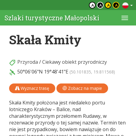
A
A
A
A
Szlaki turystyczne Małopolski
Togg
navi
Skała Kmity
Przyroda
/
Ciekawy obiekt przyrodniczy
50°06'06"N
19°48'41"E
(50.101835, 19.811568)
Wyznacz trasę
Zobacz na mapie
Skała Kmity położona jest niedaleko portu
lotniczego Kraków – Balice, nad
charakterystycznym przełomem Rudawy, w
rezerwacie przyrody o tej samej nazwie. Termin ten
nie jest przypadkowy, bowiem nawiązuje on do