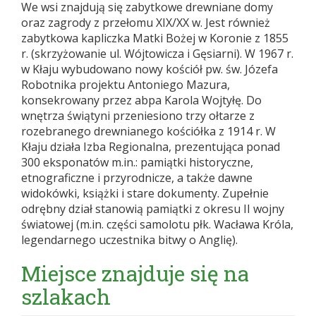
We wsi znajdują się zabytkowe drewniane domy
oraz zagrody z przełomu XIX/XX w. Jest również
zabytkowa kapliczka Matki Bożej w Koronie z 1855
r. (skrzyżowanie ul. Wójtowicza i Gęsiarni). W 1967 r.
w Kłaju wybudowano nowy kościół pw. św. Józefa
Robotnika projektu Antoniego Mazura,
konsekrowany przez abpa Karola Wojtyłę. Do
wnętrza świątyni przeniesiono trzy ołtarze z
rozebranego drewnianego kościółka z 1914 r. W
Kłaju działa Izba Regionalna, prezentująca ponad
300 eksponatów m.in.: pamiątki historyczne,
etnograficzne i przyrodnicze, a także dawne
widokówki, książki i stare dokumenty. Zupełnie
odrębny dział stanowią pamiątki z okresu II wojny
światowej (m.in. części samolotu płk. Wacława Króla,
legendarnego uczestnika bitwy o Anglię).
Miejsce znajduje się na
szlakach