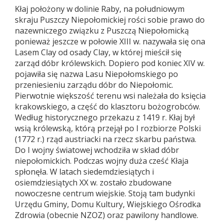
Kłaj położony w dolinie Raby, na południowym
skraju Puszczy Niepołomickiej rości sobie prawo do
nazewniczego związku z Puszczą Niepołomicką
ponieważ jeszcze w połowie XIII w. nazywała się ona
Lasem Clay od osady Clay, w której mieścił się
zarząd dóbr królewskich. Dopiero pod koniec XIV w.
pojawiła się nazwa Lasu Niepołomskiego po
przeniesieniu zarządu dóbr do Niepołomic.
Pierwotnie większość terenu wsi należała do księcia
krakowskiego, a część do klasztoru bożogrobców.
Według historycznego przekazu z 1419 r. Kłaj był
wsią królewską, którą przejął po I rozbiorze Polski
(1772 r.) rząd austriacki na rzecz skarbu państwa.
Do I wojny światowej wchodziła w skład dóbr
niepołomickich. Podczas wojny duża cześć Kłaja
spłonęła. W latach siedemdziesiątych i
osiemdziesiątych XX w. zostało zbudowane
nowoczesne centrum wiejskie. Stoją tam budynki
Urzędu Gminy, Domu Kultury, Wiejskiego Ośrodka
Zdrowia (obecnie NZOZ) oraz pawilony handlowe.