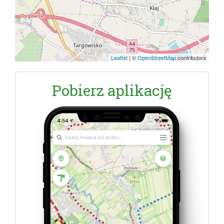
Leaflet
|
©
OpenStreetMap
contributors
Pobierz aplikację