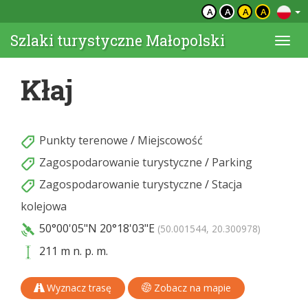
A
A
A
A
Szlaki turystyczne Małopolski
Togg
navi
Kłaj
Punkty terenowe
/
Miejscowość
Zagospodarowanie turystyczne
/
Parking
Zagospodarowanie turystyczne
/
Stacja
kolejowa
50°00'05"N
20°18'03"E
(50.001544, 20.300978)
211 m n. p. m.
Wyznacz trasę
Zobacz na mapie