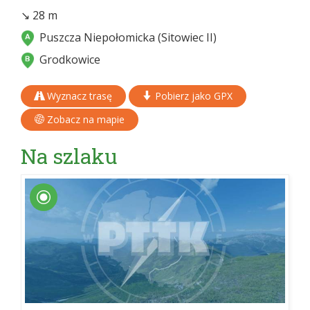
↘ 28 m
Puszcza Niepołomicka (Sitowiec II)
Grodkowice
Wyznacz trasę
Pobierz jako GPX
Zobacz na mapie
Na szlaku