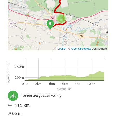
2
Leaflet
|
©
OpenStreetMap
contributors
wysokość m n.p.m.
250m
200m
0km
2km
4km
6km
8km
10km
dystans (km)
rowerowy
, czerwony
11.9 km
↗ 66 m