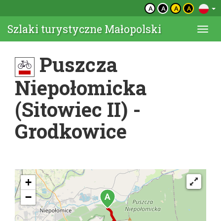
A
A
A
A
Szlaki turystyczne Małopolski
Togg
navi
Puszcza
Niepołomicka
(Sitowiec II) -
Grodkowice
+
−