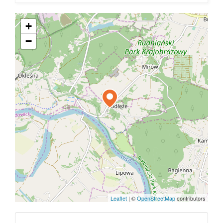
+
−
Leaflet
|
©
OpenStreetMap
contributors