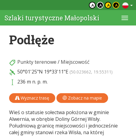
A
A
A
A
Szlaki turystyczne Małopolski
Togg
navi
Podłęże
Punkty terenowe
/
Miejscowość
50°01'25"N
19°33'11"E
(50.023662, 19.55311)
236 m n. p. m.
Wyznacz trasę
Zobacz na mapie
Wieś o statusie sołectwa położona w gminie
Alwernia, w obrębie Doliny Górnej Wisły.
Południową granicę miejscowości i jednocześnie
całej gminy stanowi rzeka Wisła, na której