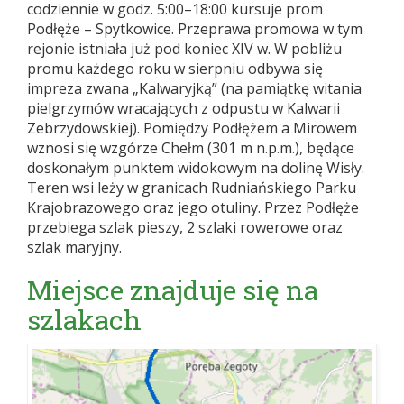
codziennie w godz. 5:00–18:00 kursuje prom
Podłęże – Spytkowice. Przeprawa promowa w tym
rejonie istniała już pod koniec XIV w. W pobliżu
promu każdego roku w sierpniu odbywa się
impreza zwana „Kalwaryjką” (na pamiątkę witania
pielgrzymów wracających z odpustu w Kalwarii
Zebrzydowskiej). Pomiędzy Podłężem a Mirowem
wznosi się wzgórze Chełm (301 m n.p.m.), będące
doskonałym punktem widokowym na dolinę Wisły.
Teren wsi leży w granicach Rudniańskiego Parku
Krajobrazowego oraz jego otuliny. Przez Podłęże
przebiega szlak pieszy, 2 szlaki rowerowe oraz
szlak maryjny.
Miejsce znajduje się na
szlakach