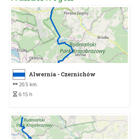
Alwernia - Czernichów
20.5 km
6:15 h