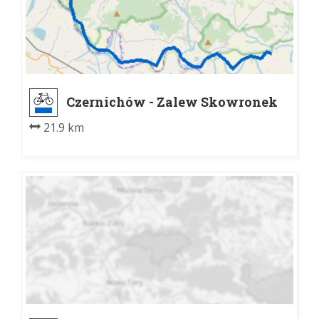
Czernichów - Zalew Skowronek
21.9 km