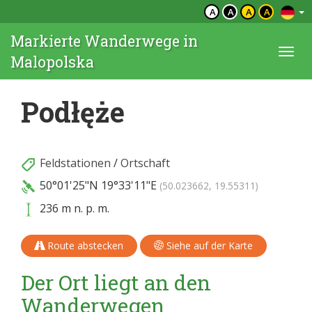
A
A
A
A
Markierte Wanderwege in
Togg
Malopolska
navi
Podłęże
Feldstationen
/
Ortschaft
50°01'25"N
19°33'11"E
(50.023662, 19.55311)
236 m n. p. m.
Route abstecken
Siehe auf der Karte
Der Ort liegt an den
Wanderwegen