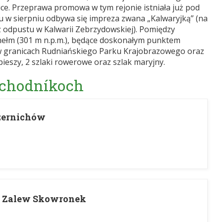
ce. Przeprawa promowa w tym rejonie istniała już pod
u w sierpniu odbywa się impreza zwana „Kalwaryjką” (na
 odpustu w Kalwarii Zebrzydowskiej). Pomiędzy
ełm (301 m n.p.m.), będące doskonałym punktem
 w granicach Rudniańskiego Parku Krajobrazowego oraz
pieszy, 2 szlaki rowerowe oraz szlak maryjny.
 chodníkoch
zernichów
- Zalew Skowronek