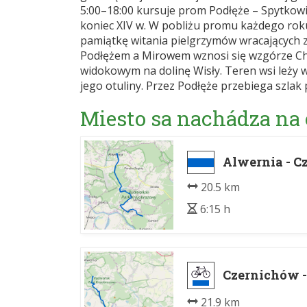
5:00–18:00 kursuje prom Podłęże – Spytkowi
koniec XIV w. W pobliżu promu każdego rok
pamiątkę witania pielgrzymów wracających z
Podłężem a Mirowem wznosi się wzgórze Ch
widokowym na dolinę Wisły. Teren wsi leży
jego otuliny. Przez Podłęże przebiega szlak 
Miesto sa nachádza na
Alwernia - C
20.5 km
6:15 h
Czernichów 
21.9 km