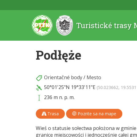
Turistické trasy
Podłęże
Orientačné body
/
Mesto
50°01'25"N
19°33'11"E
(50.023662, 19.5531
236 m n. p. m.
Trasa
Pozrite sa na mape
Wieś o statusie sołectwa położona w gminie
granicę miejscowości i jednocześnie całej gm