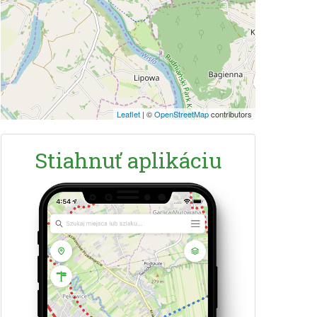
Leaflet
|
©
OpenStreetMap
contributors
Stiahnuť aplikáciu