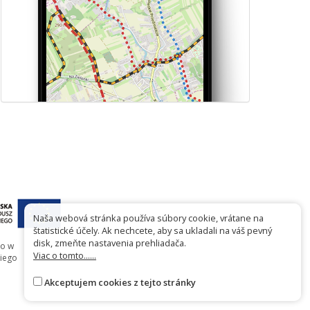
Naša webová stránka používa súbory cookie, vrátane na
štatistické účely. Ak nechcete, aby sa ukladali na váš pevný
disk, zmeňte nastavenia prehliadača.
go w
Viac o tomto......
iego
Akceptujem cookies z tejto stránky