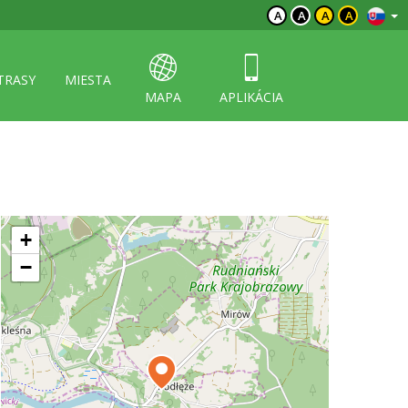
A
A
A
A
TRASY
MIESTA
MAPA
APLIKÁCIA
+
−