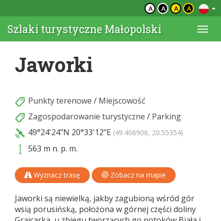
A
A
A
A
Szlaki turystyczne Małopolski
Togg
navi
Jaworki
Punkty terenowe
/
Miejscowość
Zagospodarowanie turystyczne
/
Parking
49°24'24"N
20°33'12"E
(49.406906, 20.55354)
563 m n. p. m.
Wyznacz trasę
Zobacz na mapie
Jaworki są niewielką, jakby zagubioną wśród gór
wsią porusińską, położona w górnej części doliny
Grajcarka, u zbiegu tworzących go potoków Biała i