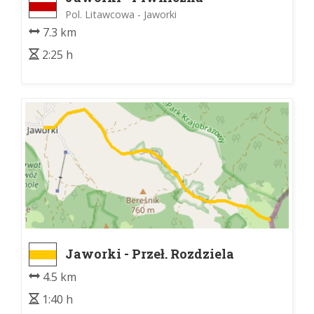
Pol. Litawcowa - Jaworki
7.3 km
2:25 h
Jaworki - Przeł. Rozdziela
4.5 km
1:40 h