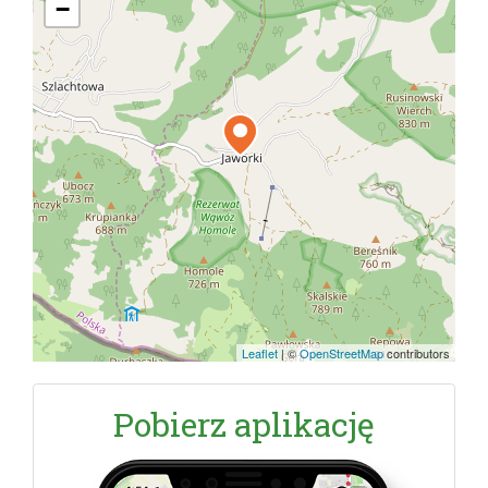
−
Leaflet
|
©
OpenStreetMap
contributors
Pobierz aplikację