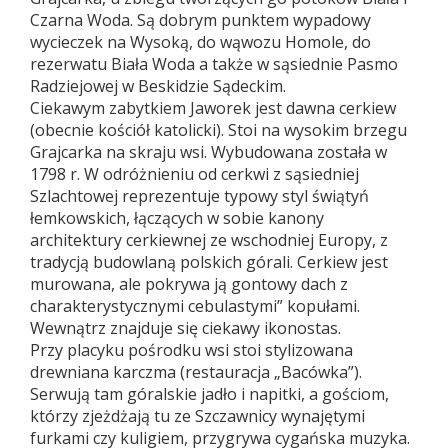
Czarna Woda. Są dobrym punktem wypadowy
wycieczek na Wysoką, do wąwozu Homole, do
rezerwatu Biała Woda a także w sąsiednie Pasmo
Radziejowej w Beskidzie Sądeckim.
Ciekawym zabytkiem Jaworek jest dawna cerkiew
(obecnie kościół katolicki). Stoi na wysokim brzegu
Grajcarka na skraju wsi. Wybudowana została w
1798 r. W odróżnieniu od cerkwi z sąsiedniej
Szlachtowej reprezentuje typowy styl świątyń
łemkowskich, łączących w sobie kanony
architektury cerkiewnej ze wschodniej Europy, z
tradycją budowlaną polskich górali. Cerkiew jest
murowana, ale pokrywa ją gontowy dach z
charakterystycznymi cebulastymi” kopułami.
Wewnątrz znajduje się ciekawy ikonostas.
Przy placyku pośrodku wsi stoi stylizowana
drewniana karczma (restauracja „Bacówka”).
Serwują tam góralskie jadło i napitki, a gościom,
którzy zjeżdżają tu ze Szczawnicy wynajętymi
furkami czy kuligiem, przygrywa cygańska muzyka.