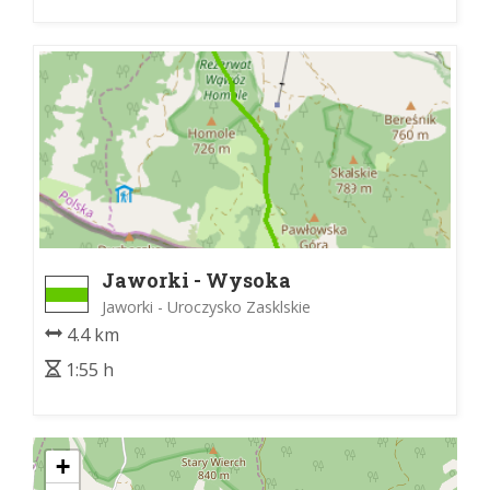
Jaworki - Wysoka
Jaworki - Uroczysko Zasklskie
4.4 km
1:55 h
+