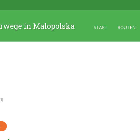
rwege in Malopolska
START
ROUTEN
4)
e