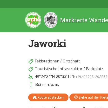
Markierte Wande
Jaworki
Feldstationen
/
Ortschaft
Touristische Infrastruktur
/
Parkplatz
49°24'24"N
20°33'12"E
(49.406906, 20.5535
563 m n. p. m.
Route abstecken
Siehe auf der Kart