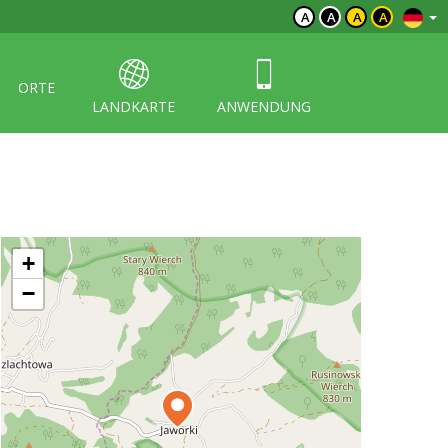
A
A
A
A
ORTE
LANDKARTE
ANWENDUNG
+
−