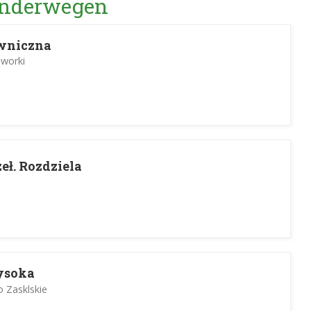
Wanderwegen
iwniczna
aworki
eł. Rozdziela
ysoka
o Zasklskie