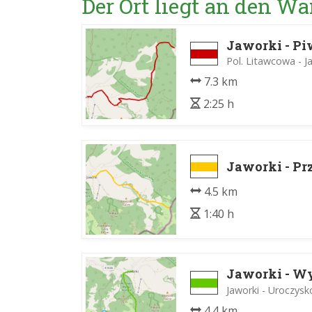
Der Ort liegt an den 
Jaworki - P
Pol. Litawcowa - J
7.3 km
2:25 h
Jaworki - Prz
4.5 km
1:40 h
Jaworki - W
Jaworki - Uroczysk
4.4 km