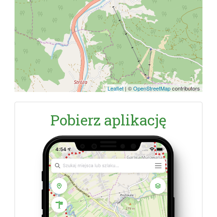
Leaflet
|
©
OpenStreetMap
contributors
Pobierz aplikację