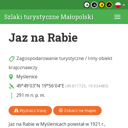
A
A
A
A
Szlaki turystyczne Małopolski
Togg
navi
Jaz na Rabie
Zagospodarowanie turystyczne
/
Inny obiekt
krajoznawczy
Myślenice
49°49'03"N
19°56'04"E
(49.817725, 19.934485)
291 m n. p. m.
Wyznacz trasę
Zobacz na mapie
Jaz na Rabie w Myślenicach powstał w 1921 r.,