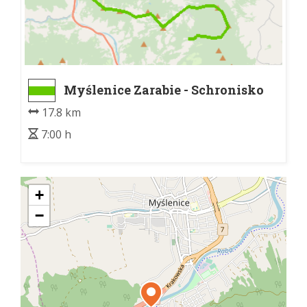
Myślenice Zarabie - Schronisko
PTTK na Kudłaczach
17.8 km
7:00 h
+
−