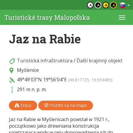
A
A
A
A
Turistické trasy Malopoľska
Togg
navi
Jaz na Rabie
Turistická infraštruktúra
/
Ďalší krajinný objekt
Myślenice
49°49'03"N
19°56'04"E
(49.817725, 19.934485)
291 m n. p. m.
Trasa
Pozrite sa na mape
Jaz na Rabie w Myślenicach powstał w 1921 r.,
początkowo jako drewniana konstrukcja
spiętrzająca wody w celu doprowadzenia ich do