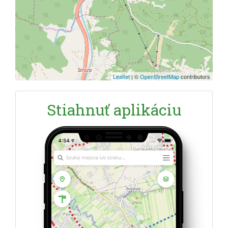
Leaflet
|
©
OpenStreetMap
contributors
Stiahnuť aplikáciu