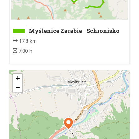
Myślenice Zarabie - Schronisko
PTTK na Kudłaczach
17.8 km
7:00 h
+
−