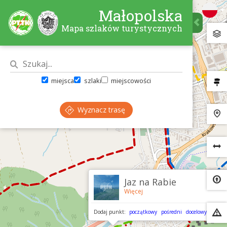
Małopolska
Mapa szlaków turystycznych
miejsca
szlaki
miejscowości
Wyznacz trasę
×
Jaz na Rabie
Więcej
Dodaj punkt:
początkowy
pośredni
docelowy