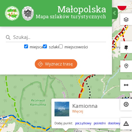
Małopolska
Mapa szlaków turystycznych
miejsca
szlaki
miejscowości
Wyznacz trasę
×
Kamionna
Więcej
Dodaj punkt:
początkowy
pośredni
docelowy