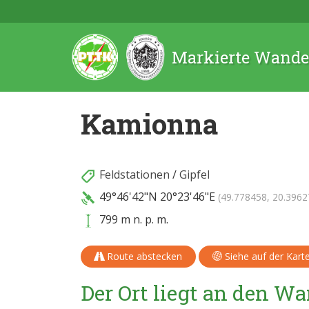
Markierte Wande
Kamionna
Feldstationen
/
Gipfel
49°46'42"N
20°23'46"E
(49.778458, 20.3962
799 m n. p. m.
Route abstecken
Siehe auf der Kart
Der Ort liegt an den 