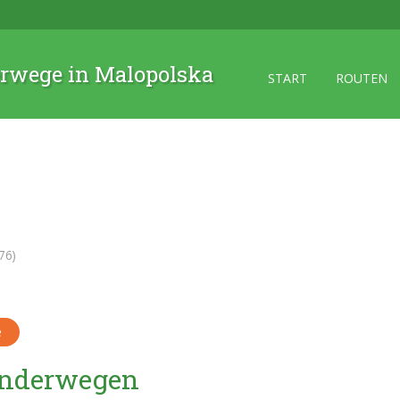
rwege in Malopolska
START
ROUTEN
76)
e
Wanderwegen