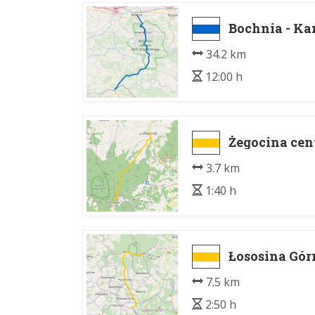
Bochnia - K
34.2 km
12:00 h
Żegocina ce
3.7 km
1:40 h
Łososina Gór
7.5 km
2:50 h