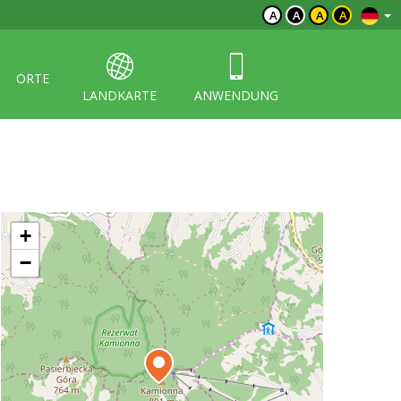
A
A
A
A
ORTE
LANDKARTE
ANWENDUNG
+
−