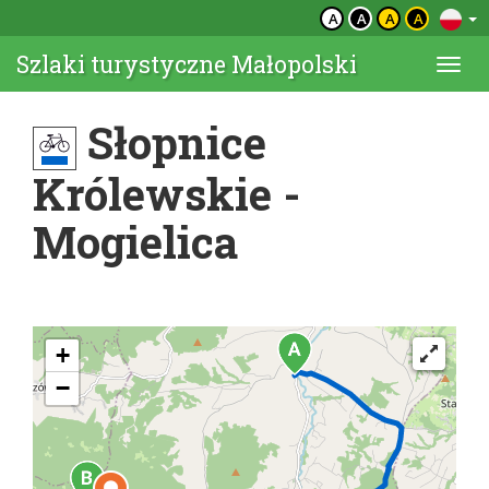
A
A
A
A
Szlaki turystyczne Małopolski
Togg
navi
Słopnice
Królewskie -
Mogielica
+
−