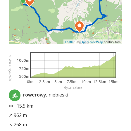
Leaflet
|
©
OpenStreetMap
contributors
wysokość m n.p.m.
1000m
750m
500m
0km
2.5km
5km
7.5km
10km
12.5km
15km
dystans (km)
rowerowy
, niebieski
15.5 km
↗ 962 m
↘ 268 m