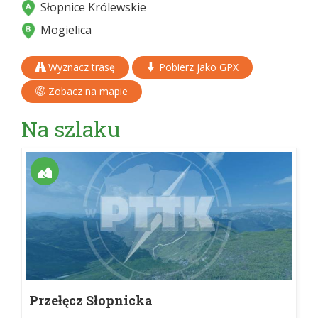
Słopnice Królewskie
Mogielica
Wyznacz trasę
Pobierz jako GPX
Zobacz na mapie
Na szlaku
Przełęcz Słopnicka