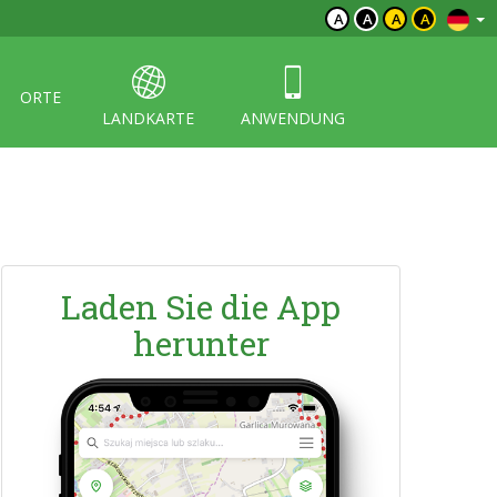
A
A
A
A
ORTE
LANDKARTE
ANWENDUNG
Laden Sie die App
herunter