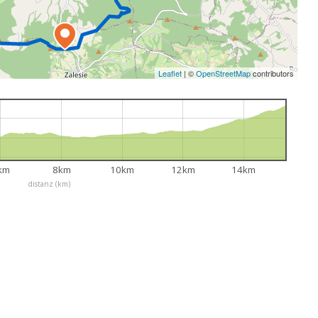
Leaflet
|
©
OpenStreetMap
contributors
km
8km
10km
12km
14km
distanz (km)