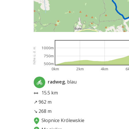
1000m
höhe ü. d. m.
750m
500m
0km
2km
4km
6
radweg
, blau
15.5 km
↗ 962 m
↘ 268 m
Słopnice Królewskie