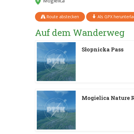
Mogielica
Route abstecken
Als GPX herunterl
Auf dem Wanderweg
Słopnicka Pass
Mogielica Nature 