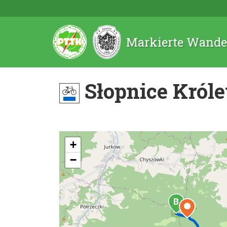
Markierte Wande
Słopnice Króle
+
−