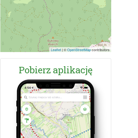
Leaflet
|
©
OpenStreetMap
contributors
Pobierz aplikację