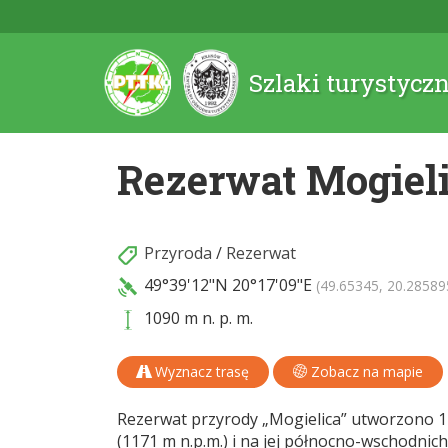
Szlaki turystycz
Rezerwat Mogiel
Przyroda
/
Rezerwat
49°39'12"N
20°17'09"E
(49.65345, 20.28589
1090 m n. p. m.
Wyznacz trasę
Zobacz na mapie
Rezerwat przyrody „Mogielica” utworzono 11
(1171 m n.p.m.) i na jej północno-wschodnic