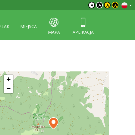
A
A
A
A
ZLAKI
MIEJSCA
MAPA
APLIKACJA
+
−