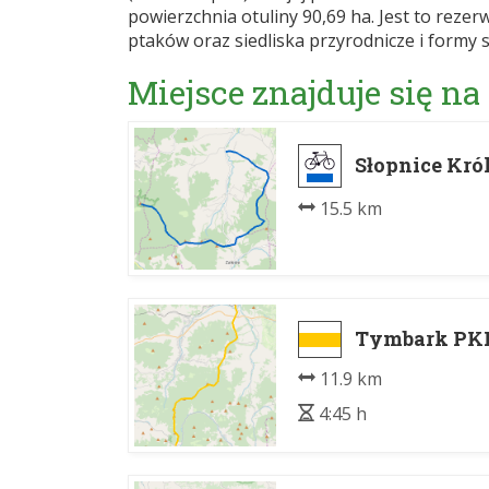
powierzchnia otuliny 90,69 ha. Jest to rezer
ptaków oraz siedliska przyrodnicze i formy 
Miejsce znajduje się na
Słopnice Kró
15.5 km
Tymbark PKP
11.9 km
4:45 h