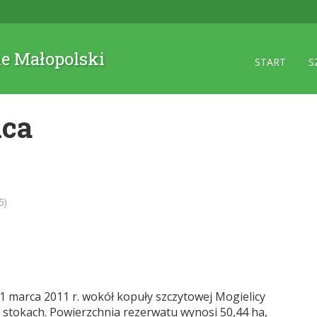
ne Małopolski
START
S
ica
5)
 marca 2011 r. wokół kopuły szczytowej Mogielicy
h stokach. Powierzchnia rezerwatu wynosi 50,44 ha,