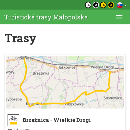
A
A
A
A
Turistické trasy Malopoľska
Togg
navi
Trasy
Brzeźnica - Wielkie Drogi