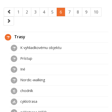
1
2
3
4
5
6
7
8
9
10
Trasy
K vyhliadkovému objektu
Prístup
Iné
Nordic-walking
chodník
cyklotrasa