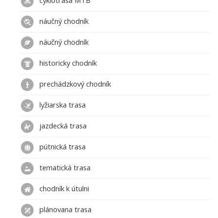
cyklotrasa MTB
náučný chodník
náučný chodník
historicky chodník
prechádzkový chodník
lyžiarska trasa
jazdecká trasa
pútnická trasa
tematická trasa
chodník k útulni
plánovana trasa