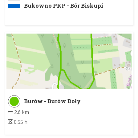
Bukowno PKP - Bór Biskupi
Burów - Burów Doły
2.6 km
0:55 h