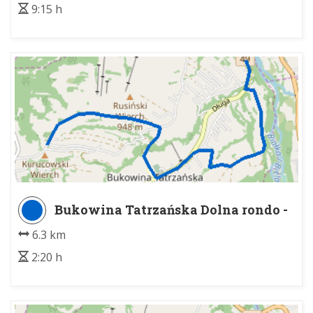
9:15 h
Bukowina Tatrzańska Dolna rondo -
Kurucowy Wierch
6.3 km
2:20 h