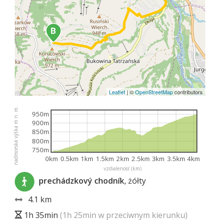
Leaflet
|
©
OpenStreetMap
contributors
nadmorská výška m n. m.
950m
900m
850m
800m
750m
0km
0.5km
1km
1.5km
2km
2.5km
3km
3.5km
4km
vzdialenosť (km)
prechádzkový chodník
, żółty
4.1 km
1h 35min
(1h 25min w przeciwnym kierunku)