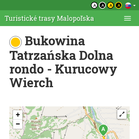
A
A
A
A
Turistické trasy Malopoľska
Togg
navi
Bukowina
Tatrzańska Dolna
rondo - Kurucowy
Wierch
+
−