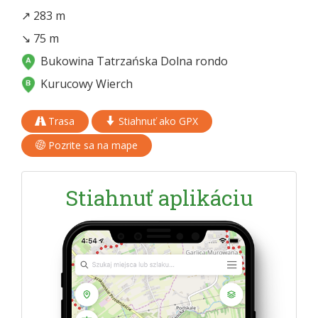
↗ 283 m
↘ 75 m
Bukowina Tatrzańska Dolna rondo
Kurucowy Wierch
Trasa
Stiahnuť ako GPX
Pozrite sa na mape
Stiahnuť aplikáciu