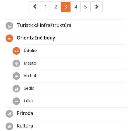
1
2
3
4
5
Turistická infraštruktúra
Orientačné body
Údolie
Mesto
Vrchol
Sedlo
Lúka
Príroda
Kultúra