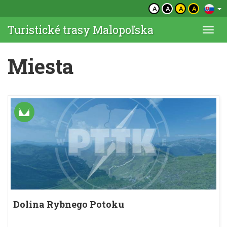
A
A
A
A
Turistické trasy Malopoľska
Togg
navi
Miesta
Dolina Rybnego Potoku