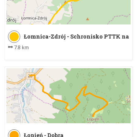
Łomnica-Zdrój - Schronisko PTTK na
Hali Łabowskiej
7.8 km
Łopień - Dobra