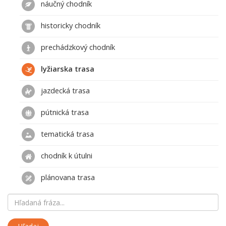
náučný chodník
historicky chodník
prechádzkový chodník
lyžiarska trasa
jazdecká trasa
pútnická trasa
tematická trasa
chodník k útulni
plánovana trasa