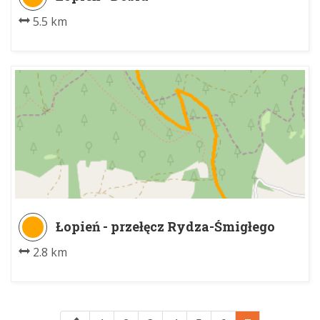
5.5 km
Łopień - przełęcz Rydza-Śmigłego
2.8 km