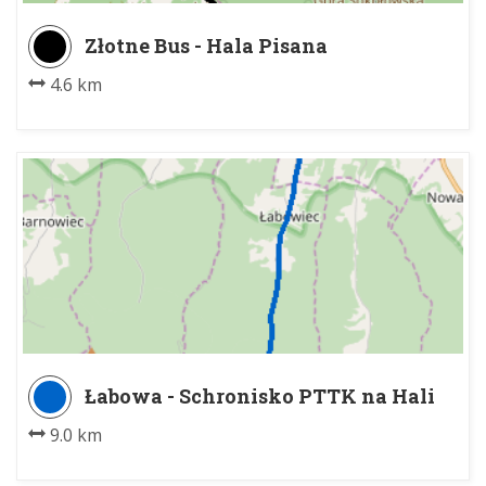
Złotne Bus - Hala Pisana
4.6 km
Łabowa - Schronisko PTTK na Hali
Łabowskiej
9.0 km