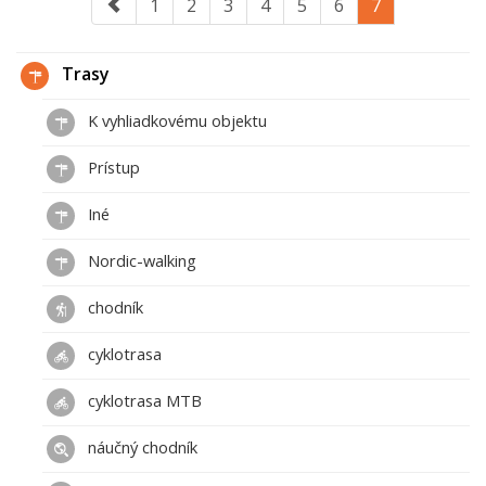
1
2
3
4
5
6
7
Trasy
K vyhliadkovému objektu
Prístup
Iné
Nordic-walking
chodník
cyklotrasa
cyklotrasa MTB
náučný chodník