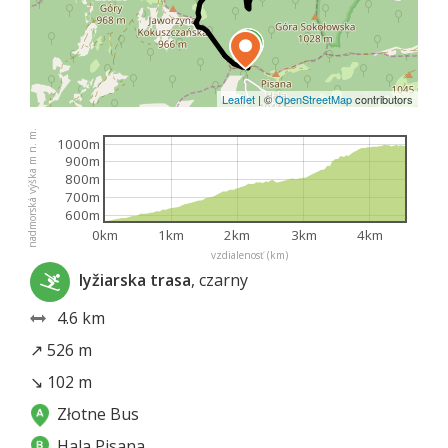
Leaflet
|
©
OpenStreetMap
contributors
nadmorská výška m n. m.
1000m
900m
800m
700m
600m
0km
1km
2km
3km
4km
vzdialenosť (km)
lyžiarska trasa
, czarny
4.6 km
↗ 526 m
↘ 102 m
Złotne Bus
Hala Pisana