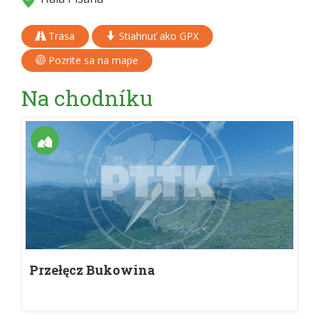
Trasa
Stiahnuť ako GPX
Pozrite sa na mape
Na chodníku
Przełęcz Bukowina