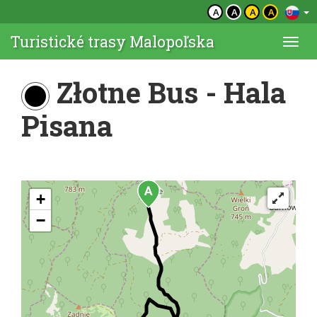
A
A
A
A
Turistické trasy Malopoľska
Togg
navi
Złotne Bus - Hala
Pisana
+
−