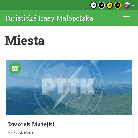
A
A
A
A
Turistické trasy Malopoľska
Togg
navi
Miesta
Dworek Matejki
Krzesławice