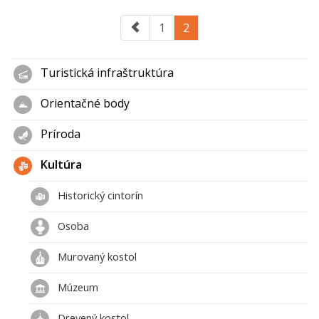
1
2
Turistická infraštruktúra
Orientačné body
Príroda
Kultúra
Historický cintorín
Osoba
Murovaný kostol
Múzeum
Drevený kostol