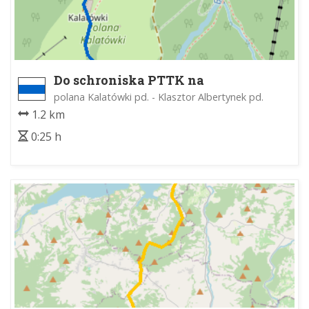
Do schroniska PTTK na
Kalatówkach
polana Kalatówki pd. - Klasztor Albertynek pd.
1.2 km
0:25 h