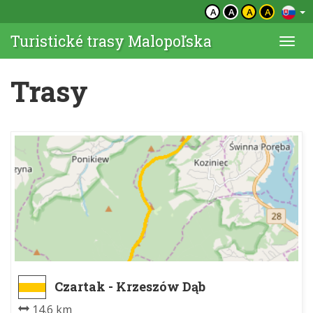
A
A
A
A
Turistické trasy Malopoľska
Togg
navi
Trasy
Czartak - Krzeszów Dąb
14.6 km