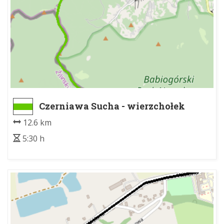
Czerniawa Sucha - wierzchołek
północny - Babia Góra Diablak
12.6 km
5:30 h