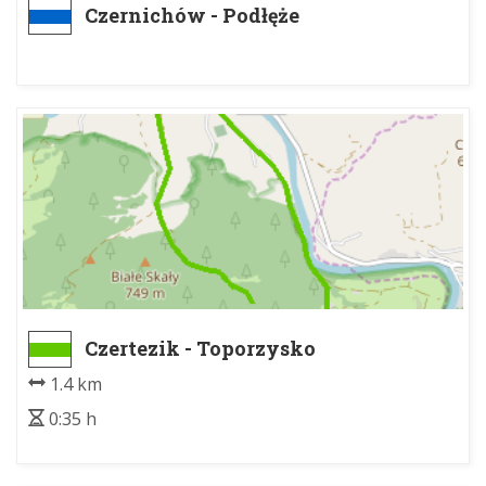
Czernichów - Podłęże
Czertezik - Toporzysko
1.4 km
0:35 h