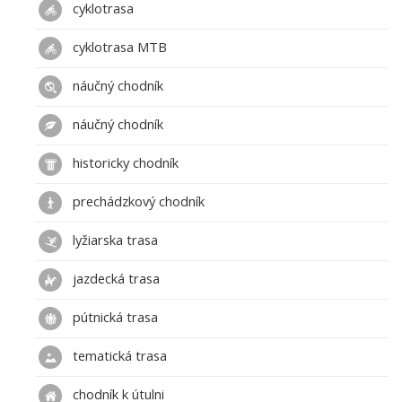
cyklotrasa
cyklotrasa MTB
náučný chodník
náučný chodník
historicky chodník
prechádzkový chodník
lyžiarska trasa
jazdecká trasa
pútnická trasa
tematická trasa
chodník k útulni