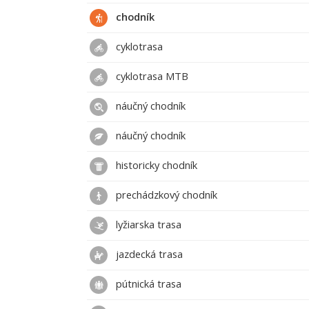
chodník
cyklotrasa
cyklotrasa MTB
náučný chodník
náučný chodník
historicky chodník
prechádzkový chodník
lyžiarska trasa
jazdecká trasa
pútnická trasa