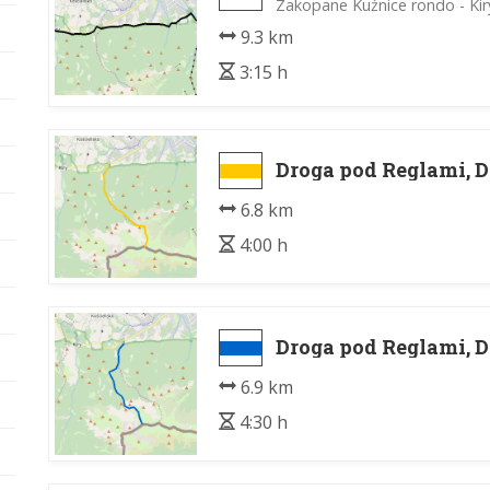
Zakopane Kuźnice rondo - Kir
9.3 km
3:15 h
Droga pod Reglami, D
6.8 km
4:00 h
Droga pod Reglami, D
6.9 km
4:30 h