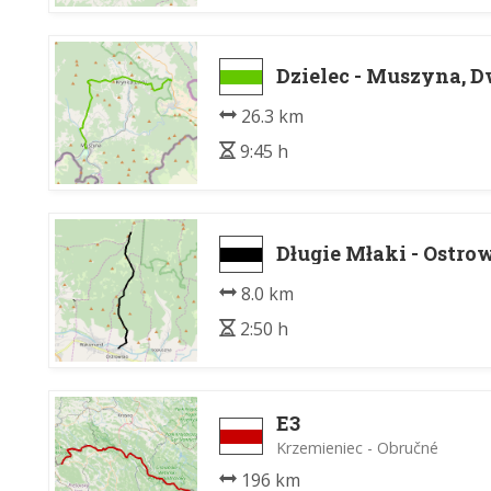
Dzielec - Muszyna, 
26.3 km
9:45 h
Długie Młaki - Ostro
8.0 km
2:50 h
E3
Krzemieniec - Obručné
196 km