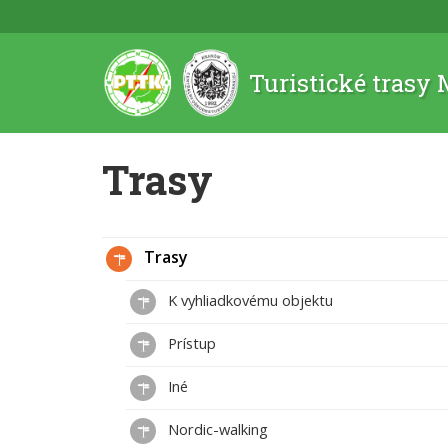
Turistické trasy
Trasy
Trasy
K vyhliadkovému objektu
Prístup
Iné
Nordic-walking