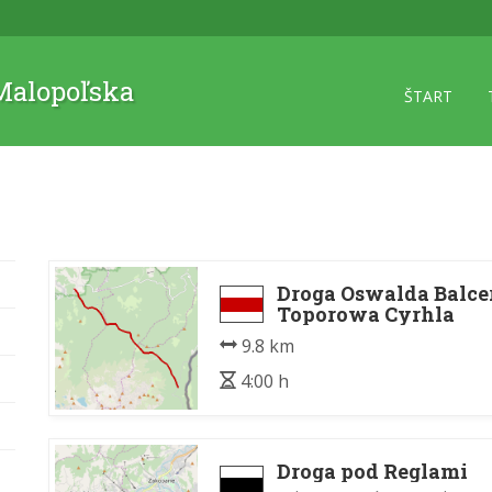
 Malopoľska
ŠTART
Droga Oswalda Balce
Toporowa Cyrhla
9.8 km
4:00 h
Droga pod Reglami