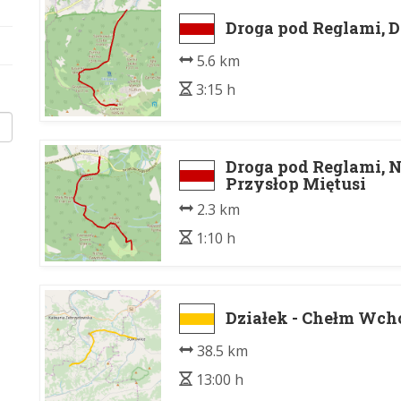
Droga pod Reglami, D
5.6 km
3:15 h
Droga pod Reglami, 
Przysłop Miętusi
2.3 km
1:10 h
Działek - Chełm Wch
38.5 km
13:00 h