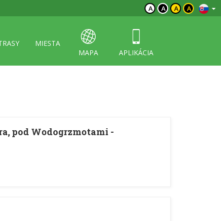
A
A
A
A
TRASY
MIESTA
MAPA
APLIKÁCIA
ra, pod Wodogrzmotami -