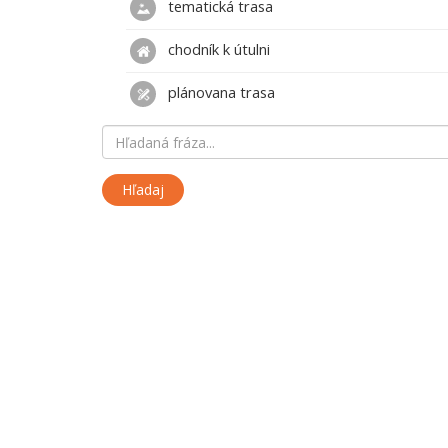
tematická trasa
chodník k útulni
plánovana trasa