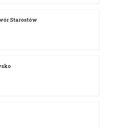
Dwór Starostów
wsko