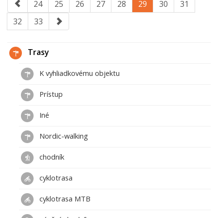
24
25
26
27
28
29
30
31
32
33
Trasy
K vyhliadkovému objektu
Prístup
Iné
Nordic-walking
chodník
cyklotrasa
cyklotrasa MTB