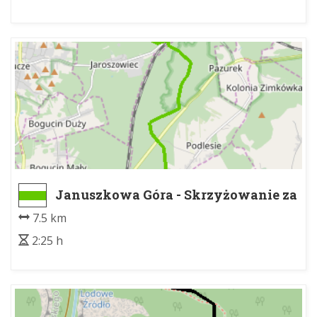
Januszkowa Góra - Skrzyżowanie za
Stołową Górą (Jaroszowiec las)
7.5 km
2:25 h