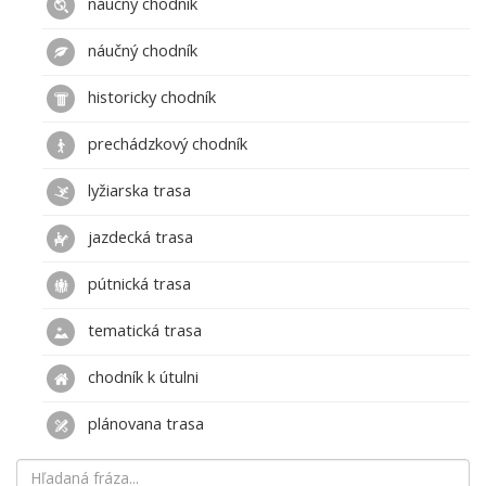
náučný chodník
náučný chodník
historicky chodník
prechádzkový chodník
lyžiarska trasa
jazdecká trasa
pútnická trasa
tematická trasa
chodník k útulni
plánovana trasa