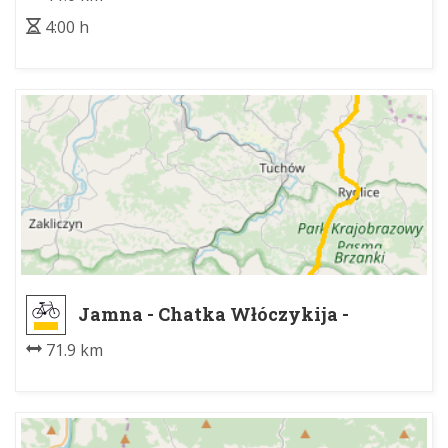
4:00 h
Jamna - Chatka Włóczykija -
Tarnów
71.9 km