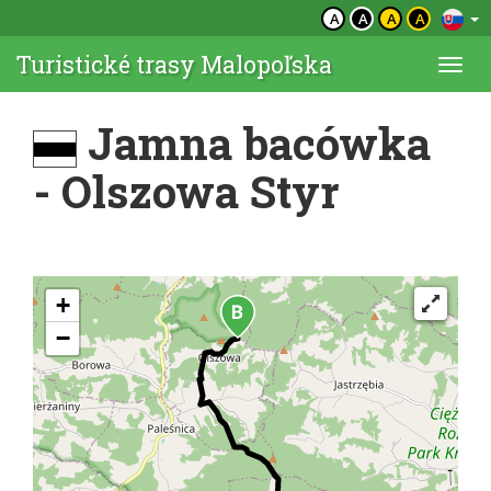
A
A
A
A
Turistické trasy Malopoľska
Togg
navi
Jamna bacówka
- Olszowa Styr
+
−