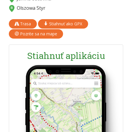
Olszowa Styr
Trasa
Stiahnuť ako GPX
Pozrite sa na mape
Stiahnuť aplikáciu