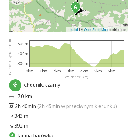
Leaflet
|
©
OpenStreetMap
contributors
nadmorská výška m n. m.
500m
400m
300m
0km
1km
2km
3km
4km
5km
6km
vzdialenosť (km)
chodník
, czarny
7.0 km
2h 40min
(2h 45min w przeciwnym kierunku)
↗ 343 m
↘ 392 m
Jamna bacówka