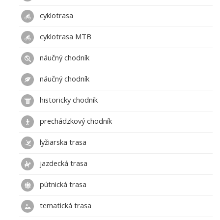
cyklotrasa
cyklotrasa MTB
náučný chodník
náučný chodník
historicky chodník
prechádzkový chodník
lyžiarska trasa
jazdecká trasa
pútnická trasa
tematická trasa