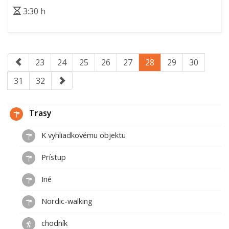
3:30 h
23
24
25
26
27
28
29
30
31
32
Trasy
K vyhliadkovému objektu
Prístup
Iné
Nordic-walking
chodník