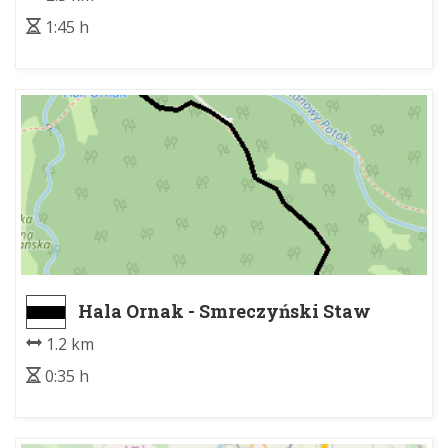
1:45 h
Hala Ornak - Smreczyński Staw
1.2 km
0:35 h