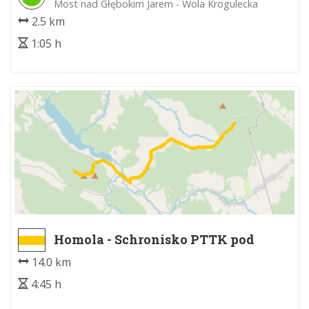
Most nad Głębokim Jarem - Wola Krogulecka
2.5 km
1:05 h
Homola - Schronisko PTTK pod
Magurą Małastowską
14.0 km
4:45 h