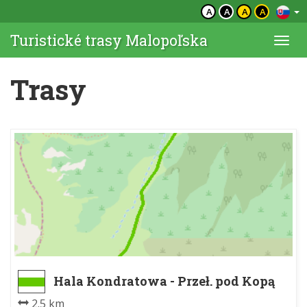
A
A
A
A
Turistické trasy Malopoľska
Togg
navi
Trasy
Hala Kondratowa - Przeł. pod Kopą
Kondracką
2.5 km