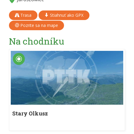
Trasa
Stiahnuť ako GPX
Pozrite sa na mape
Na chodníku
Stary Olkusz