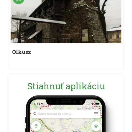
Olkusz
Stiahnuť aplikáciu