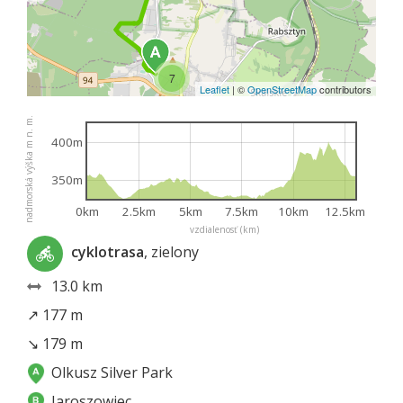
7
Leaflet
|
©
OpenStreetMap
contributors
nadmorská výška m n. m.
400m
350m
0km
2.5km
5km
7.5km
10km
12.5km
vzdialenosť (km)
cyklotrasa
, zielony
13.0 km
↗ 177 m
↘ 179 m
Olkusz Silver Park
Jaroszowiec