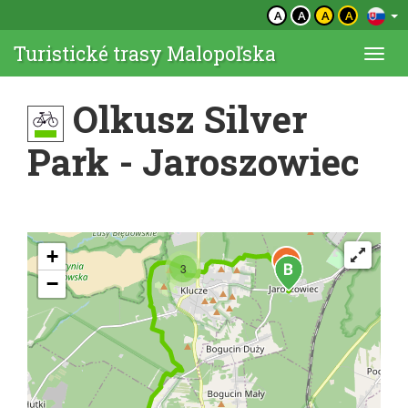
A
A
A
A
Turistické trasy Malopoľska
Togg
navi
Olkusz Silver
Park - Jaroszowiec
+
3
−