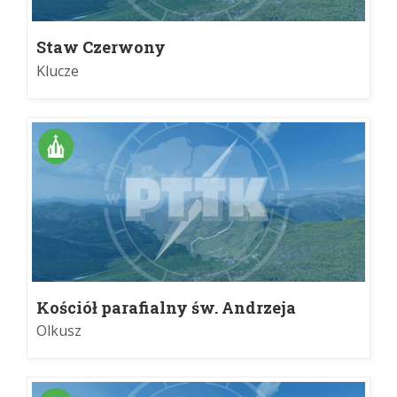
Staw Czerwony
Klucze
Kościół parafialny św. Andrzeja
Apostoła w Olkuszu
Olkusz