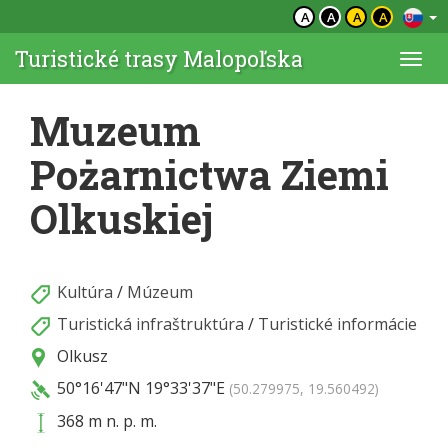
A
A
A
A
Turistické trasy Malopoľska
Togg
navi
Muzeum
Pożarnictwa Ziemi
Olkuskiej
Kultúra
/
Múzeum
Turistická infraštruktúra
/
Turistické informácie
Olkusz
50°16'47"N
19°33'37"E
(50.279975, 19.560492)
368 m n. p. m.