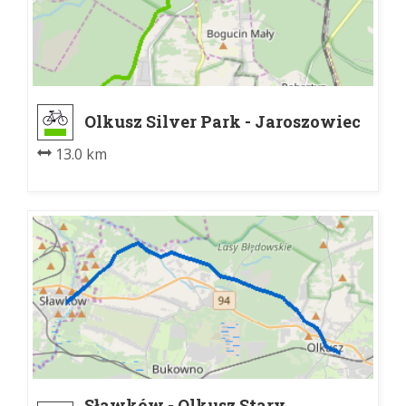
Olkusz Silver Park - Jaroszowiec
13.0 km
Sławków - Olkusz Stary