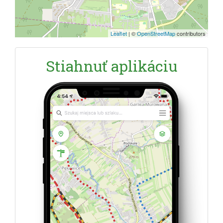
Leaflet
|
©
OpenStreetMap
contributors
Stiahnuť aplikáciu