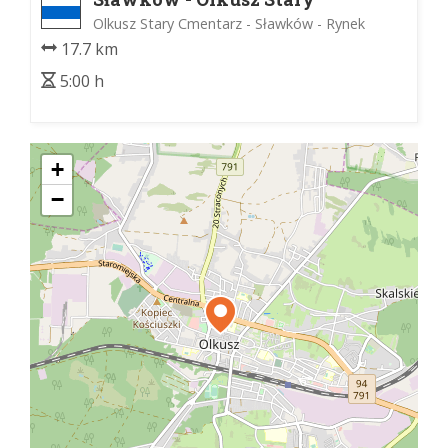
Cmentarz
Olkusz Stary Cmentarz - Sławków - Rynek
17.7 km
5:00 h
+
−