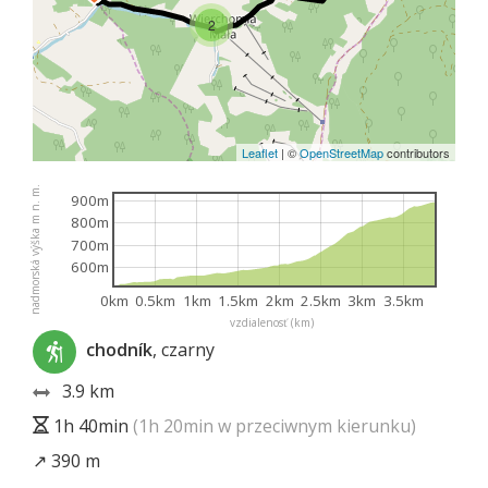
2
Leaflet
|
©
OpenStreetMap
contributors
nadmorská výška m n. m.
900m
800m
700m
600m
0km
0.5km
1km
1.5km
2km
2.5km
3km
3.5km
vzdialenosť (km)
chodník
, czarny
3.9 km
1h 40min
(1h 20min w przeciwnym kierunku)
↗ 390 m