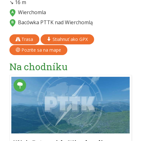
↘ 16 m
Wierchomla
Bacówka PTTK nad Wierchomlą
Trasa
Stiahnuť ako GPX
Pozrite sa na mape
Na chodníku