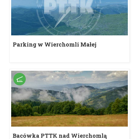
Parking w Wierchomli Małej
Bacówka PTTK nad Wierchomlą