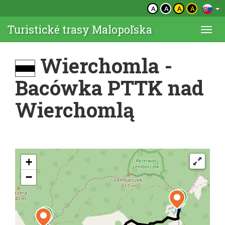
A
A
A
A
Turistické trasy Malopoľska
Togg
navi
Wierchomla -
Bacówka PTTK nad
Wierchomlą
+
−