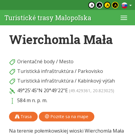
A
A
A
A
Turistické trasy Malopoľska
Togg
navi
Wierchomla Mała
Orientačné body
/
Mesto
Turistická infraštruktúra
/
Parkovisko
Turistická infraštruktúra
/
Kabínkový výťah
49°25'45"N
20°49'22"E
(49.429361, 20.823025)
584 m n. p. m.
Trasa
Pozrite sa na mape
Na terenie połemkowskiej wioski Wierchomla Mała