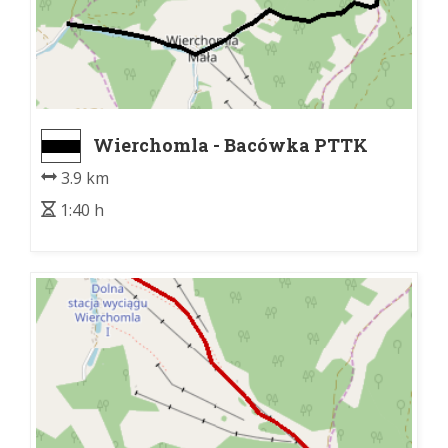
Wierchomla - Bacówka PTTK
nad Wierchomlą
3.9 km
1:40 h