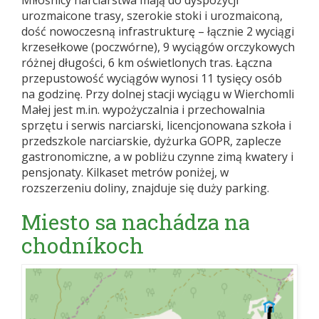
Miłośnicy narciarstwa mają do dyspozycji
urozmaicone trasy, szerokie stoki i urozmaiconą,
dość nowoczesną infrastrukturę – łącznie 2 wyciągi
krzesełkowe (poczwórne), 9 wyciągów orczykowych
różnej długości, 6 km oświetlonych tras. Łączna
przepustowość wyciągów wynosi 11 tysięcy osób
na godzinę. Przy dolnej stacji wyciągu w Wierchomli
Małej jest m.in. wypożyczalnia i przechowalnia
sprzętu i serwis narciarski, licencjonowana szkoła i
przedszkole narciarskie, dyżurka GOPR, zaplecze
gastronomiczne, a w pobliżu czynne zimą kwatery i
pensjonaty. Kilkaset metrów poniżej, w
rozszerzeniu doliny, znajduje się duży parking.
Miesto sa nachádza na
chodníkoch