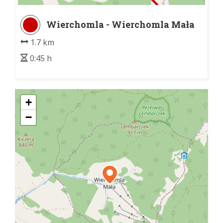
Wierchomla - Wierchomla Mała
1.7 km
0:45 h
+
−