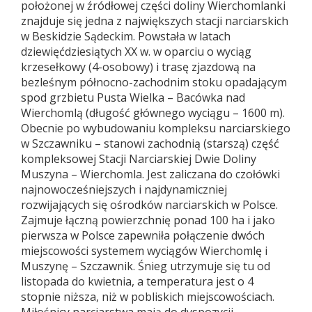
położonej w źródłowej części doliny Wierchomlanki
znajduje się jedna z największych stacji narciarskich
w Beskidzie Sądeckim. Powstała w latach
dziewięćdziesiątych XX w. w oparciu o wyciąg
krzesełkowy (4-osobowy) i trasę zjazdową na
bezleśnym północno-zachodnim stoku opadającym
spod grzbietu Pusta Wielka – Bacówka nad
Wierchomlą (długość głównego wyciągu – 1600 m).
Obecnie po wybudowaniu kompleksu narciarskiego
w Szczawniku – stanowi zachodnią (starszą) część
kompleksowej Stacji Narciarskiej Dwie Doliny
Muszyna – Wierchomla. Jest zaliczana do czołówki
najnowocześniejszych i najdynamiczniej
rozwijających się ośrodków narciarskich w Polsce.
Zajmuje łączną powierzchnię ponad 100 ha i jako
pierwsza w Polsce zapewniła połączenie dwóch
miejscowości systemem wyciągów Wierchomlę i
Muszynę – Szczawnik. Śnieg utrzymuje się tu od
listopada do kwietnia, a temperatura jest o 4
stopnie niższa, niż w pobliskich miejscowościach.