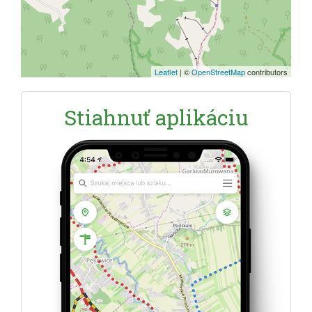
Leaflet
|
©
OpenStreetMap
contributors
Stiahnuť aplikáciu