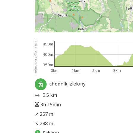
nadmorská výška m n. m.
450m
400m
350m
0km
1km
2km
3km
chodník
, zielony
9.5 km
3h 15min
↗ 257 m
↘ 248 m