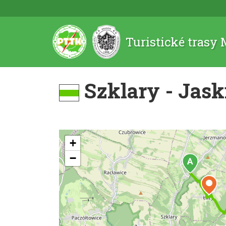
Turistické trasy
Szklary - Jas
+
−