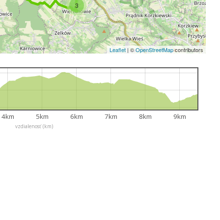
3
Leaflet
|
©
OpenStreetMap
contributors
4km
5km
6km
7km
8km
9km
vzdialenosť (km)