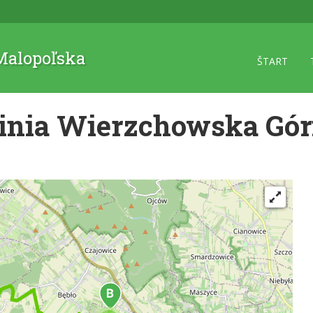
 Malopoľska
ŠTART
kinia Wierzchowska Gó