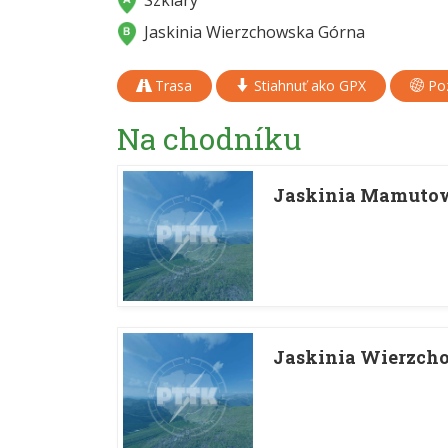
Szklary
Jaskinia Wierzchowska Górna
Trasa
Stiahnuť ako GPX
Poz
Na chodníku
Jaskinia Mamuto
Jaskinia Wierzch