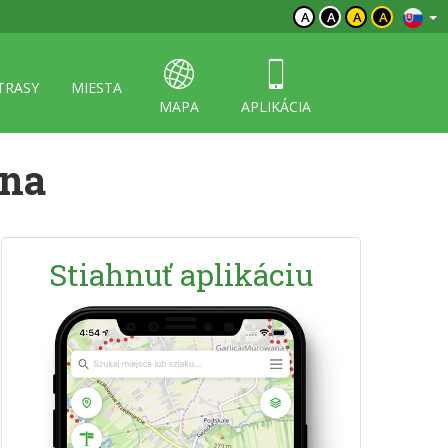
A
A
A
A
TRASY
MIESTA
MAPA
APLIKÁCIA
rna
Stiahnuť aplikáciu