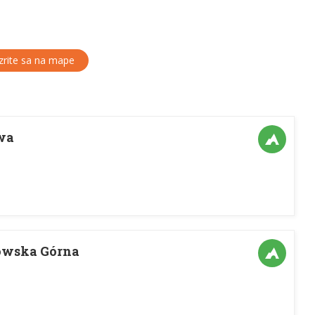
rite sa na mape
wa
owska Górna