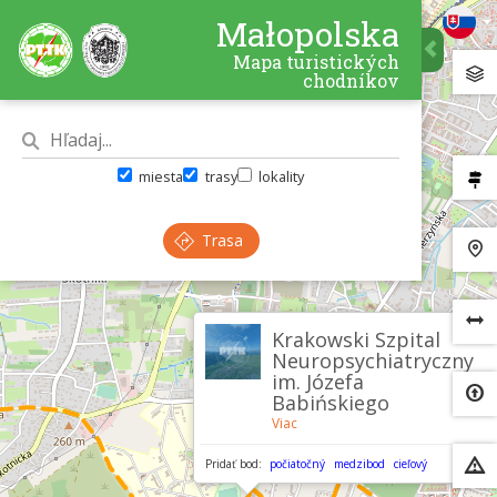
Małopolska
Mapa turistických
chodníkov
miesta
trasy
lokality
Trasa
Krakowski Szpital
Neuropsychiatryczny
im. Józefa
Babińskiego
Viac
Pridať bod:
počiatočný
medzibod
cieľový