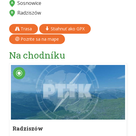
Sosnowice
Radziszów
Trasa
Stiahnuť ako GPX
Pozrite sa na mape
Na chodníku
Radziszów