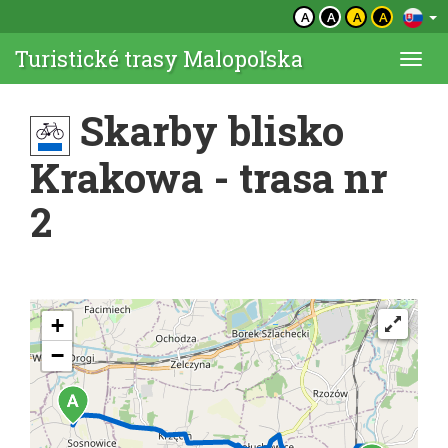
A
A
A
A
Turistické trasy Malopoľska
Togg
navi
Skarby blisko
Krakowa - trasa nr
2
+
−