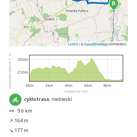
2
Leaflet
|
©
OpenStreetMap
contributors
nadmorská výška m n. m.
300m
250m
0km
2km
4km
6km
8km
vzdialenosť (km)
cyklotrasa
, niebieski
9.6 km
↗ 164 m
↘ 177 m