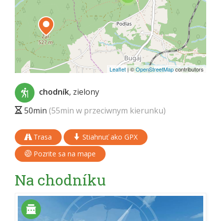
Leaflet
|
©
OpenStreetMap
contributors
chodník
, zielony
50min
(55min w przeciwnym kierunku)
Trasa
Stiahnuť ako GPX
Pozrite sa na mape
Na chodníku