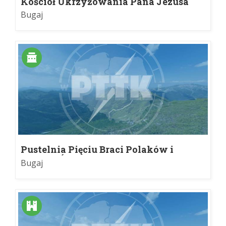
Kościół Ukrzyżowania Pana Jezusa
Bugaj
Pustelnia Pięciu Braci Polaków i
Kaplica Św. Marii Magdaleny
Bugaj