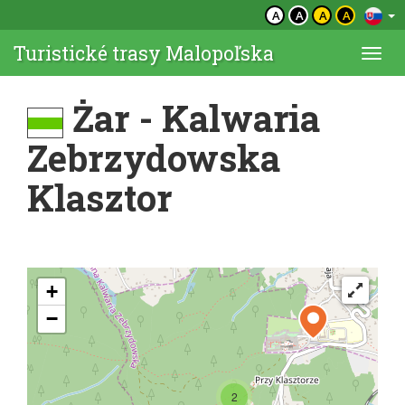
A
A
A
A
Turistické trasy Malopoľska
Togg
navi
Żar - Kalwaria
Zebrzydowska
Klasztor
+
−
2