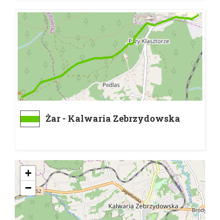
Żar - Kalwaria Zebrzydowska
Klasztor
+
−