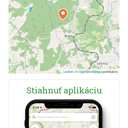
Leaflet
|
©
OpenStreetMap
contributors
Stiahnuť aplikáciu