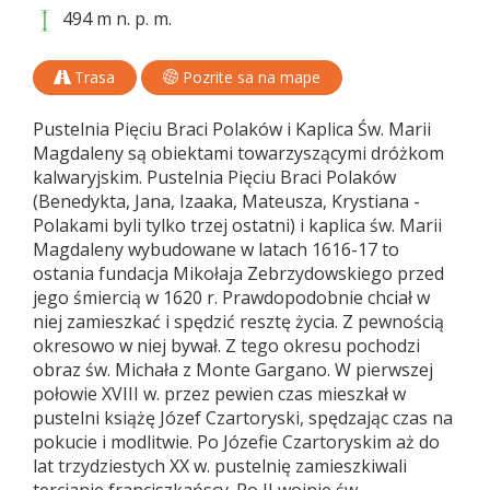
494 m n. p. m.
Trasa
Pozrite sa na mape
Pustelnia Pięciu Braci Polaków i Kaplica Św. Marii
Magdaleny są obiektami towarzyszącymi dróżkom
kalwaryjskim. Pustelnia Pięciu Braci Polaków
(Benedykta, Jana, Izaaka, Mateusza, Krystiana -
Polakami byli tylko trzej ostatni) i kaplica św. Marii
Magdaleny wybudowane w latach 1616-17 to
ostania fundacja Mikołaja Zebrzydowskiego przed
jego śmiercią w 1620 r. Prawdopodobnie chciał w
niej zamieszkać i spędzić resztę życia. Z pewnością
okresowo w niej bywał. Z tego okresu pochodzi
obraz św. Michała z Monte Gargano. W pierwszej
połowie XVIII w. przez pewien czas mieszkał w
pustelni książę Józef Czartoryski, spędzając czas na
pokucie i modlitwie. Po Józefie Czartoryskim aż do
lat trzydziestych XX w. pustelnię zamieszkiwali