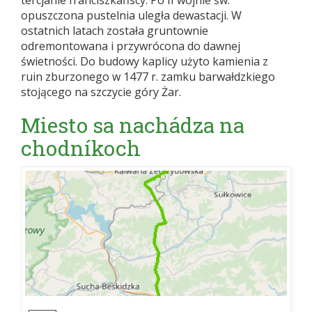
tercjanie franciszkańscy. Po II wojnie św.
opuszczona pustelnia uległa dewastacji. W
ostatnich latach została gruntownie
odremontowana i przywrócona do dawnej
świetności. Do budowy kaplicy użyto kamienia z
ruin zburzonego w 1477 r. zamku barwałdzkiego
stojącego na szczycie góry Żar.
Miesto sa nachádza na
chodníkoch