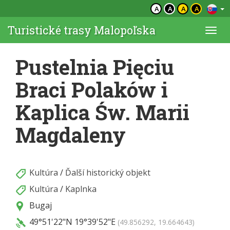
A
A
A
A
Turistické trasy Malopoľska
Togg
navi
Pustelnia Pięciu
Braci Polaków i
Kaplica Św. Marii
Magdaleny
Kultúra
/
Ďalší historický objekt
Kultúra
/
Kaplnka
Bugaj
49°51'22"N
19°39'52"E
(49.856292, 19.664643)